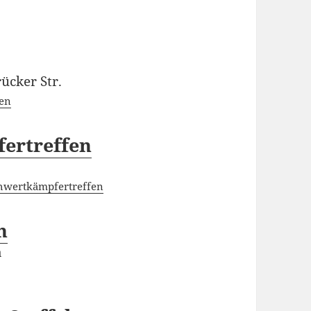
ücker Str.
pen
ertreffen
hwertkämpfertreffen
n
a