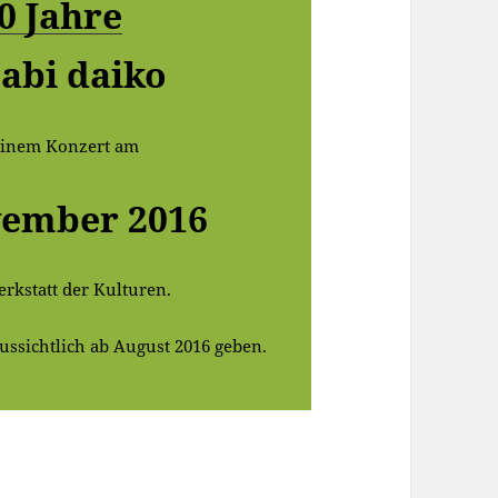
0 Jahre
abi daiko
einem Konzert am
vember 2016
erkstatt der Kulturen.
ussichtlich ab August 2016 geben.