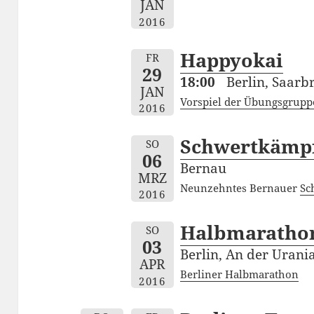
JAN
2016
Happyokai
FR
29
18:00
Berlin, Saarbr
JAN
Vorspiel der Übungsgrup
2016
Schwertkämpf
SO
06
Bernau
MRZ
Neunzehntes Bernauer
Sc
2016
Halbmaratho
SO
03
Berlin, An der Urani
APR
Berliner Halbmarathon
2016