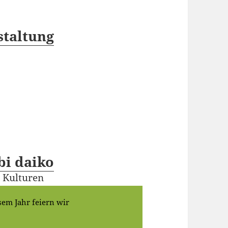
staltung
bi daiko
r Kulturen
sem Jahr feiern wir