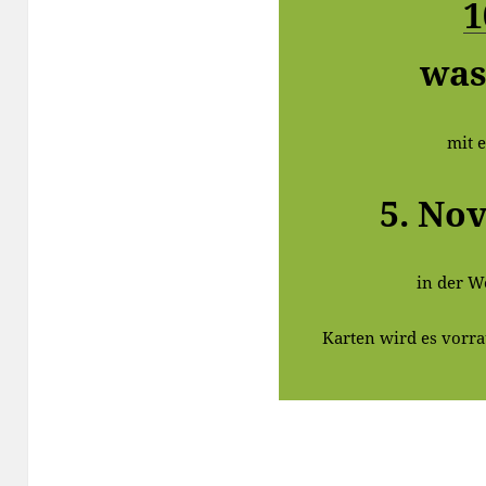
1
was
mit 
5. No
in der W
Karten wird es vorra