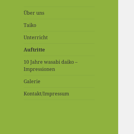
Über uns
Taiko
Unterricht
Auftritte
10 Jahre wasabi daiko –
Impressionen
Galerie
Kontakt/Impressum