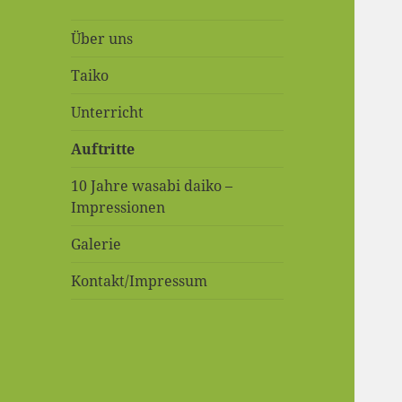
Über uns
Taiko
Unterricht
Auftritte
10 Jahre wasabi daiko –
Impressionen
Galerie
Kontakt/Impressum